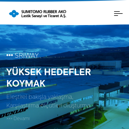
SRIWAY
YÜKSEK HEDEFLER
KOYMAK
Eleştirel bakışla yaklaşma,
Karşılaştırma ölçütleri oluşturma.
>>> Devamı